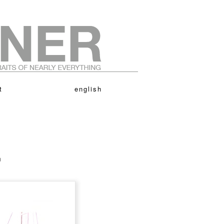
t
english
n