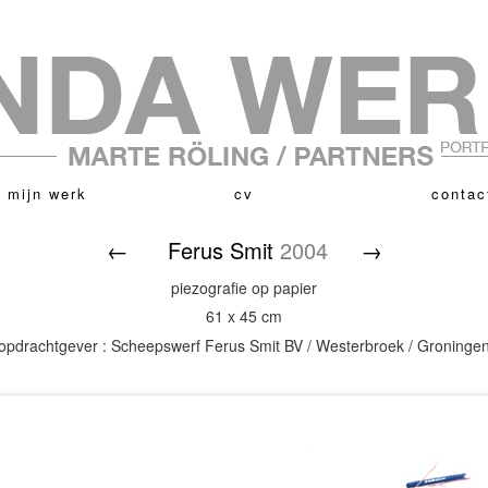
 mijn werk
cv
contac
←
Ferus Smit
2004
→
piezografie op papier
61 x 45 cm
opdrachtgever : Scheepswerf Ferus Smit BV / Westerbroek / Groninge