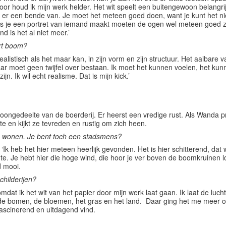
oor houd ik mijn werk helder. Het wit speelt een buitengewoon belangrij
 er een bende van. Je moet het meteen goed doen, want je kunt het n
als je een portret van iemand maakt moeten de ogen wel meteen goed zijn
d is het al niet meer.’
rt boom?
alistisch als het maar kan, in zijn vorm en zijn structuur. Het aaibare 
ar moet geen twijfel over bestaan. Ik moet het kunnen voelen, het kunn
. Ik wil echt realisme. Dat is mijn kick.’
woongedeelte van de boerderij. Er heerst een vredige rust. Als Wanda p
e en kijkt ze tevreden en rustig om zich heen.
 wonen. Je bent toch een stadsmens?
‘Ik heb het hier meteen heerlijk gevonden. Het is hier schitterend, dat w
e. Je hebt hier die hoge wind, die hoor je ver boven de boomkruinen loe
d mooi.
childerijen?
mdat ik het wit van het papier door mijn werk laat gaan. Ik laat de luc
de bomen, de bloemen, het gras en het land. Daar ging het me meer om d
 fascinerend en uitdagend vind.