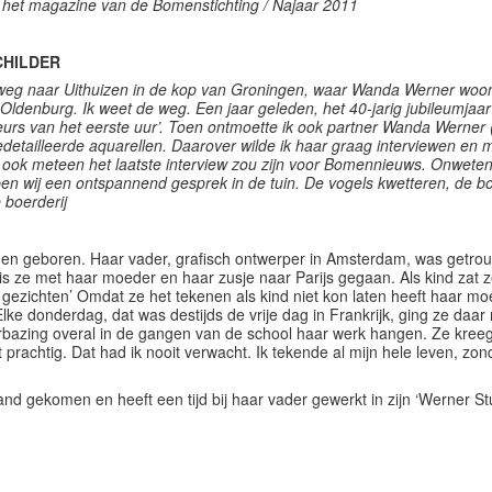
het magazine van de Bomenstichting / Najaar 2011
CHILDER
 weg naar Uithuizen in de kop van Groningen, waar Wanda Werner woon
ldenburg. Ik weet de weg. Een jaar geleden, het 40-jarig jubileumjaa
teurs van het eerste uur’. Toen ontmoette ik ook partner Wanda Werne
detailleerde aquarellen. Daarover wilde ik haar graag interviewen en 
it ook meteen het laatste interview zou zijn voor Bomennieuws.
Onwetend
n wij een ontspannend gesprek in de tuin. De vogels kwetteren, de b
 boerderij
den geboren. Haar vader, grafisch ontwerper in Amsterdam, was getro
s ze met haar moeder en haar zusje naar Parijs gegaan. Als kind zat ze 
 gezichten’ Omdat ze het tekenen als kind niet kon laten heeft haar m
Elke donderdag, dat was destijds de vrije dag in Frankrijk, ging ze daa
verbazing overal in de gangen van de school haar werk hangen. Ze kree
het prachtig. Dat had ik nooit verwacht. Ik tekende al mijn hele leven, z
and gekomen en heeft een tijd bij haar vader gewerkt in zijn ‘Werner St