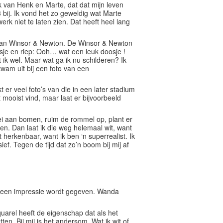
k van Henk en Marte, dat dat mijn leven
 bij. Ik vond het zo geweldig wat Marte
erk niet te laten zien. Dat heeft heel lang
 van Winsor & Newton. De Winsor & Newton
oosje en riep: Ooh… wat een leuk doosje !
 ik wel. Maar wat ga ik nu schilderen? Ik
kwam uit bij een foto van een
r veel foto’s van die in een later stadium
t mooist vind, maar laat er bijvoorbeeld
noei aan bomen, ruim de rommel op, plant er
gen. Dan laat ik die weg helemaal wit, want
herkenbaar, want ik ben ‘n superrealist. Ik
f. Tegen de tijd dat zo’n boom bij mij af
n een impressie wordt gegeven. Wanda
quarel heeft de eigenschap dat als het
ten. Bij mij is het andersom. Wat ik wit of