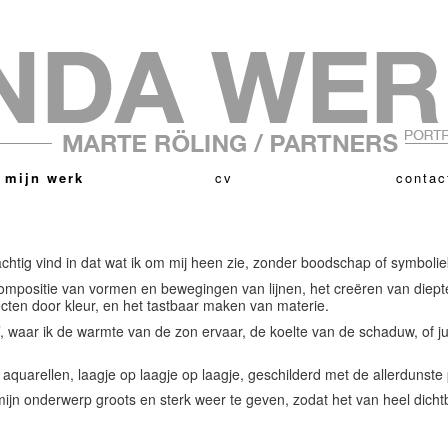
 mijn werk
cv
contac
achtig vind in dat wat ik om mij heen zie, zonder boodschap of symbolie
ompositie van vormen en bewegingen van lijnen, het creëren van diept
ecten door kleur, en het tastbaar maken van materie.
t’, waar ik de warmte van de zon ervaar, de koelte van de schaduw, of j
jn aquarellen, laagje op laagje op laagje, geschilderd met de allerdunste
 mijn onderwerp groots en sterk weer te geven, zodat het van heel dichtbi