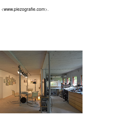
 <
www.piezografie.com
>.