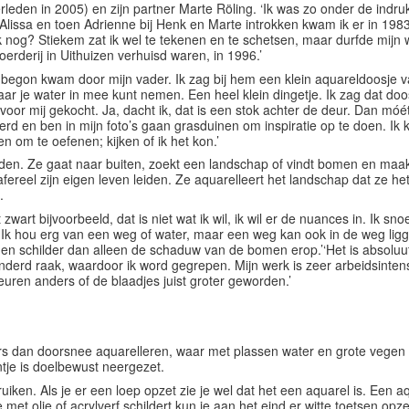
leden in 2005) en zijn partner Marte Röling. ‘Ik was zo onder de indru
 Alissa en toen Adrienne bij Henk en Marte introkken kwam ik er in 1983
ik nog? Stiekem zat ik wel te tekenen en te schetsen, maar durfde mijn w
erderij in Uithuizen verhuisd waren, in 1996.’
 begon kwam door mijn vader. Ik zag bij hem een klein aquareldoosje
waar je water in mee kunt nemen. Een heel klein dingetje. Ik zag dat d
oor mij gekocht. Ja, dacht ik, dat is een stok achter de deur. Dan móét
rd en ben in mijn foto’s gaan grasduinen om inspiratie op te doen. Ik 
n om te oefenen; kijken of ik het kon.’
n. Ze gaat naar buiten, zoekt een landschap of vindt bomen en maakt e
afereel zijn eigen leven leiden. Ze aquarelleert het landschap dat ze he
.
zwart bijvoorbeeld, dat is niet wat ik wil, ik wil er de nuances in. Ik s
eg. Ik hou erg van een weg of water, maar een weg kan ook in de weg lig
 en schilder dan alleen de schaduw van de bomen erop.’‘Het is absoluut 
derd raak, waardoor ik word gegrepen. Mijn werk is zeer arbeidsintensie
kleuren anders of de blaadjes juist groter geworden.’
ers dan doorsnee aquarelleren, waar met plassen water en grote vege
ntje is doelbewust neergezet.
uiken. Als je er een loep opzet zie je wel dat het een aquarel is. Een a
et olie of acrylverf schildert kun je aan het eind er witte toetsen opzet