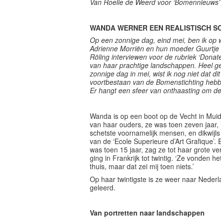
Van Roelie de Weerd voor ‘Bomennieuws’ 
WANDA WERNER EEN REALISTISCH S
Op een zonnige dag, eind mei, ben ik op
Adrienne Morriën en hun moeder Guurtje O
Röling interviewen voor de rubriek ‘Dona
van haar prachtige landschappen. Heel ge
zonnige dag in mei, wist ik nog niet dat d
voortbestaan van de Bomenstichting hebbe
Er hangt een sfeer van onthaasting om de
Wanda is op een boot op de Vecht in Mui
van haar ouders, ze was toen zeven jaar, i
schetste voornamelijk mensen, en dikwijls
van de ‘Ecole Superieure d’Art Grafique’. 
was toen 15 jaar, zag ze tot haar grote 
ging in Frankrijk tot twintig. ‘Ze vonden 
thuis, maar dat zei mij toen niets.’
Op haar twintigste is ze weer naar Nederl
geleerd.
Van portretten naar landschappen