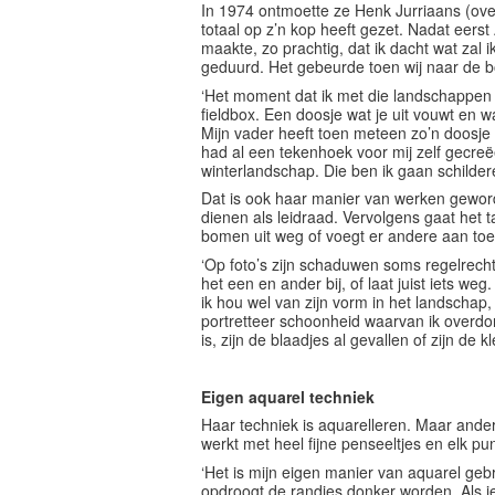
In 1974 ontmoette ze Henk Jurriaans (over
totaal op z’n kop heeft gezet. Nadat eerst
maakte, zo prachtig, dat ik dacht wat zal 
geduurd. Het gebeurde toen wij naar de bo
‘Het moment dat ik met die landschappen
fieldbox. Een doosje wat je uit vouwt en 
Mijn vader heeft toen meteen zo’n doosje v
had al een tekenhoek voor mij zelf gecreëe
winterlandschap. Die ben ik gaan schildere
Dat is ook haar manier van werken geworde
dienen als leidraad. Vervolgens gaat het t
bomen uit weg of voegt er andere aan toe
‘Op foto’s zijn schaduwen soms regelrecht 
het een en ander bij, of laat juist iets w
ik hou wel van zijn vorm in het landschap,
portretteer schoonheid waarvan ik overdon
is, zijn de blaadjes al gevallen of zijn de 
Eigen aquarel techniek
Haar techniek is aquarelleren. Maar and
werkt met heel fijne penseeltjes en elk pu
‘Het is mijn eigen manier van aquarel gebr
opdroogt de randjes donker worden. Als je m