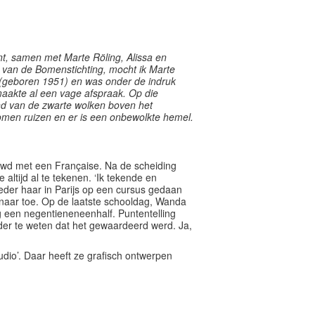
t, samen met Marte Röling, Alissa en
r van de Bomenstichting, mocht ik Marte
r (geboren 1951) en was onder de indruk
maakte al een vage afspraak.
Op die
 van de zwarte wolken boven het
omen ruizen en er is een onbewolkte hemel.
uwd met een Française. Na de scheiding
altijd al te tekenen. ‘Ik tekende en
oeder haar in Parijs op een cursus gedaan
r naar toe. Op de laatste schooldag, Wanda
g een negentieneneenhalf. Puntentelling
onder te weten dat het gewaardeerd werd. Ja,
udio’. Daar heeft ze grafisch ontwerpen