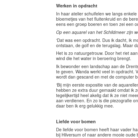
Werken in opdracht
In haar atelier schuifelen we langs enkele 
bloemetjes van het fluitenkruid en de bere
eens een groep boeren en toen zei een oude
Op een aquarel van het Schildmeer zijn we
‘Dat was een opdracht. Dus ik dacht, ik mo
ontstaan, de golf en de terugslag. Maar d
Het is zo natuurgetrouw. Door het riet aan
wind die het water in beroering brengt.
Ik bewonder een landschap aan de Drents
te geven. Wanda werkt veel in opdracht. 
wordt dan gescand en met de computer be
‘Bij mijn eerste expositie van de aquare
hebben ze extra duur gemaakt omdat ik ze 
tegelijkertijd heel akelig dat ik ze niet 
aan verdienen. En zo is die piezografie on
daar ben ik erg gelukkig mee.
Liefde voor bomen
De liefde voor bomen heeft haar vader h
bij Hilversum of naar andere mooie oude 