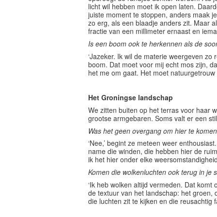
licht wil hebben moet ik open laten. Daard
juiste moment te stoppen, anders maak je
zo erg, als een blaadje anders zit. Maar 
fractie van een millimeter ernaast en ieman
Is een boom ook te herkennen als de soo
‘Jazeker. Ik wil de materie weergeven zo re
boom. Dat moet voor mij echt mos zijn, da
het me om gaat. Het moet natuurgetrouw zijn
Het Groningse landschap
We zitten buiten op het terras voor haar 
grootse armgebaren. Soms valt er een stilt
Was het geen overgang om hier te komen
‘Nee,’ begint ze meteen weer enthousiast. 
name die winden, die hebben hier de ruimt
ik het hier onder elke weersomstandighei
Komen die wolkenluchten ook terug in je s
‘Ik heb wolken altijd vermeden. Dat komt o
de textuur van het landschap: het groen, 
die luchten zit te kijken en die reusachtig