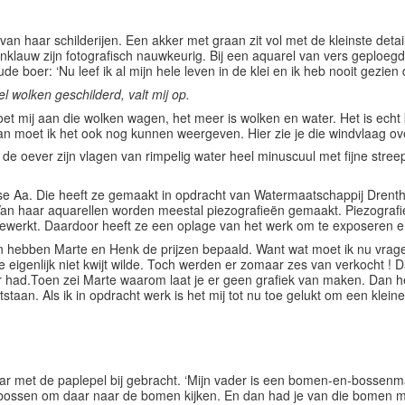
van haar schilderijen. Een akker met graan zit vol met de kleinste detail
nklauw zijn fotografisch nauwkeurig. Bij een aquarel van vers geploegde
 boer: ‘Nu leef ik al mijn hele leven in de klei en ik heb nooit gezien 
l wolken geschilderd, valt mij op.
et mij aan die wolken wagen, het meer is wolken en water. Het is echt k
an moet ik het ook nog kunnen weergeven. Hier zie je die windvlaag ove
 de oever zijn vlagen van rimpelig water heel minuscuul met fijne streep
e Aa. Die heeft ze gemaakt in opdracht van Watermaatschappij Drenth
Van haar aquarellen worden meestal piezografieën gemaakt. Piezografi
werkt. Daardoor heeft ze een oplage van het werk om te exposeren en
llen hebben Marte en Henk de prijzen bepaald. Want wat moet ik nu vra
eigenlijk niet kwijt wilde. Toch werden er zomaar zes van verkocht ! D
meer had.Toen zei Marte waarom laat je er geen grafiek van maken. Dan h
tstaan. Als ik in opdracht werk is het mij tot nu toe gelukt om een klei
aar met de paplepel bij gebracht. ‘Mijn vader is een bomen-en-bosse
bossen om daar naar de bomen kijken. En dan had je van die bomen me