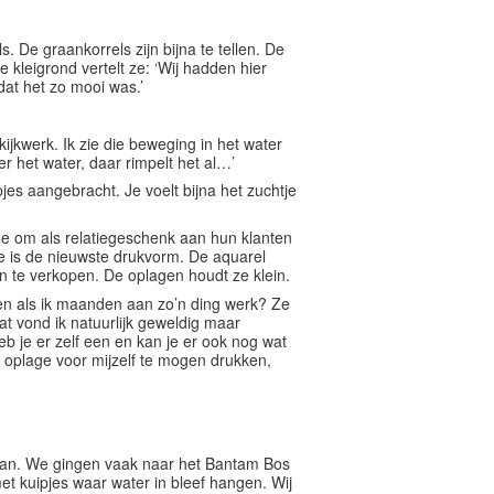
s. De graankorrels zijn bijna te tellen. De
 kleigrond vertelt ze: ‘Wij hadden hier
dat het zo mooi was.’
ijkwerk. Ik zie die beweging in het water
r het water, daar rimpelt het al…’
jes aangebracht. Je voelt bijna het zuchtje
e om als relatiegeschenk aan hun klanten
e is de nieuwste drukvorm. De aquarel
 te verkopen. De oplagen houdt ze klein.
gen als ik maanden aan zo’n ding werk? Ze
at vond ik natuurlijk geweldig maar
eb je er zelf een en kan je er ook nog wat
ne oplage voor mijzelf te mogen drukken,
nman. We gingen vaak naar het Bantam Bos
t kuipjes waar water in bleef hangen. Wij