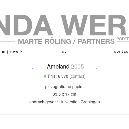
 mijn werk
cv
contac
←
Ameland
2005
→
Prijs: € 370 (
contact
)
piezografie op papier
33,5 x 17 cm
opdrachtgever : Universiteit Groningen